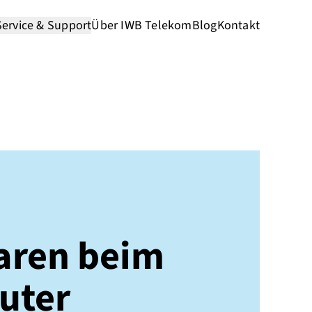
Service & Support
Über IWB Telekom
Blog
Kontakt
aren beim
uter