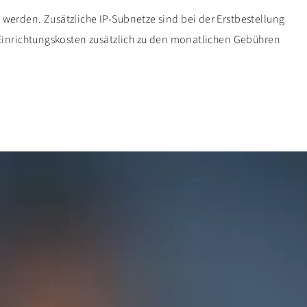
werden. Zusätzliche IP-Subnetze sind bei der Erstbestellung
 Einrichtungskosten zusätzlich zu den monatlichen Gebühren